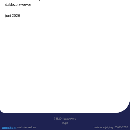
dakloze zwerver
juni 2026
788254
bezoekers
login
website maken
laatste wijziging: 03-08-2026