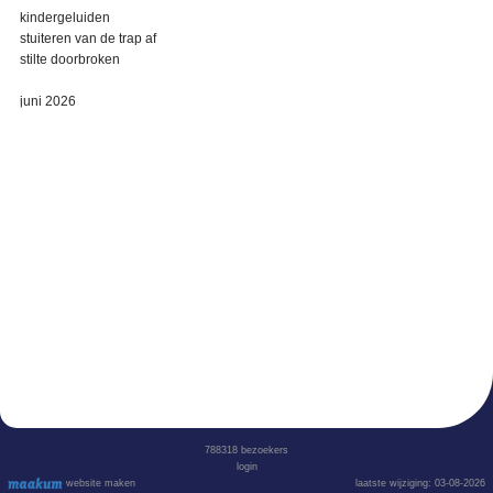
kindergeluiden
stuiteren van de trap af
stilte doorbroken
juni 2026
788318
bezoekers
login
website maken
laatste wijziging: 03-08-2026