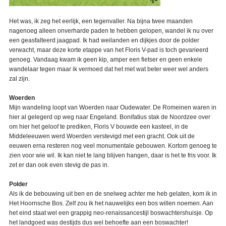
Het was, ik zeg het eerlijk, een tegenvaller. Na bijna twee maanden
nagenoeg alleen onverharde paden te hebben gelopen, wandel ik nu over
een geasfalteerd jaagpad. Ik had weilanden en dijkjes door de polder
verwacht, maar deze korte etappe van het Floris V-pad is toch gevarieerd
genoeg. Vandaag kwam ik geen kip, amper een fietser en geen enkele
wandelaar tegen maar ik vermoed dat het met wat beter weer wel anders
zal zijn.
Woerden
Mijn wandeling loopt van Woerden naar Oudewater.
De Romeinen waren in
hier
al gelegerd op weg naar Engeland. Bonifatius stak de Noordzee over
om hier het geloof te prediken, Floris V bouwde een kasteel, in de
Middeleeuwen werd Woerden verstevigd met een gracht. Ook uit de
eeuwen erna resteren nog veel monumentale gebouwen. Kortom genoeg te
zien voor wie wil. Ik kan niet te lang blijven hangen, daar is het te fris voor. Ik
zet er dan ook even stevig de pas in.
Polder
Als ik de bebouwing uit ben en de snelweg achter me heb gelaten, kom ik in
Het Hoornsche Bos. Zelf zou ik het nauwelijks een bos willen noemen. Aan
het eind staat wel een grappig neo-renaissancestijl boswachtershuisje. Op
het landgoed was destijds dus wel behoefte aan een boswachter!