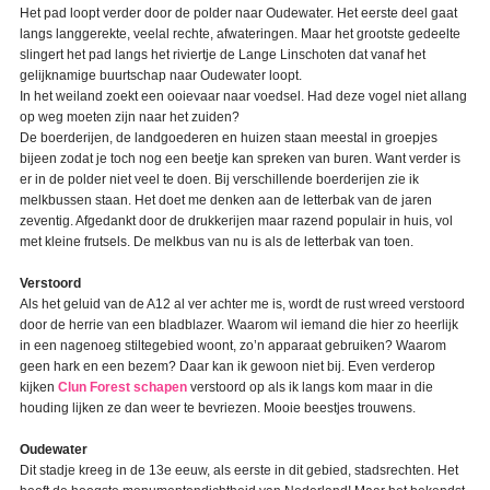
Het pad loopt verder door de polder naar Oudewater. Het eerste deel gaat
langs langgerekte, veelal rechte, afwateringen. Maar het grootste gedeelte
slingert het pad langs het riviertje de Lange Linschoten dat vanaf het
gelijknamige buurtschap naar Oudewater loopt.
In het weiland zoekt een ooievaar naar voedsel. Had deze vogel niet allang
op weg moeten zijn naar het zuiden?
De boerderijen, de landgoederen en huizen staan meestal in groepjes
bijeen zodat je toch nog een beetje kan spreken van buren. Want verder is
er in de polder niet veel te doen. Bij verschillende boerderijen zie ik
melkbussen staan. Het doet me denken aan de letterbak van de jaren
zeventig. Afgedankt door de drukkerijen maar razend populair in huis, vol
met kleine frutsels. De melkbus van nu is als de letterbak van toen.
Verstoord
Als het geluid van de A12 al ver achter me is, wordt de rust wreed verstoord
door de herrie van een bladblazer. Waarom wil iemand die hier zo heerlijk
in een nagenoeg stiltegebied woont, zo’n apparaat gebruiken? Waarom
geen hark en een bezem? Daar kan ik gewoon niet bij. Even verderop
kijken
Clun Forest schapen
verstoord op als ik langs kom maar in die
houding lijken ze dan weer te bevriezen. Mooie beestjes trouwens.
Oudewater
Dit stadje kreeg in de 13e eeuw, als eerste in dit gebied, stadsrechten. Het