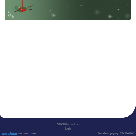
788298
bezoekers
login
website maken
laatste wijziging: 03-08-2026