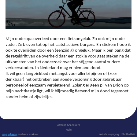
Mijn oude opa overleed door een fietsongeluk. Zo ook mijn oude
vader. Ze bleven tot op het laatst actieve burgers. En stiekem hoop ik
ook te overlijden door een (eenzijdig) ongeluk. Maar ik ben bang dat
de regeldrift van de overheid daar een stokje voor gaat steken na de
uitkomsten van het onderzoek over het stijgend aantal oudere
verkeersdoden. In Nederland mag er niemand dood.
Ik wil geen lang ziekbed met angst voor allerlei pijnen of (zeer
denkbaar) het ontbreken aan goede verzorging door gebrek aan
personeel of eenzaam verpieterend. Zolang er geen pil van Drion op
mijn nachtkastje ligt, wil ik blijmoedig fietsend mijn dood tegemoet
zonder helm of zijwieltjes.
788936
bezoekers
login
website maken
laatste wijziging: 03-08-2026