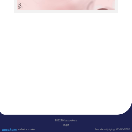
788276
bezoekers
login
website maken
laatste wijziging: 03-08-2026