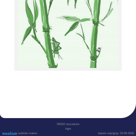
788301
bezoekers
login
website maken
laatste wijziging: 03-08-2026