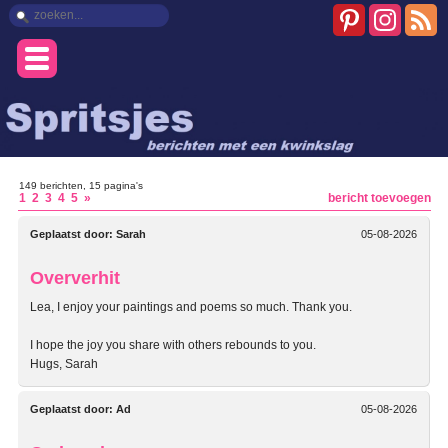
149 berichten, 15 pagina's
1
2
3
4
5
»
bericht toevoegen
Geplaatst door:
Sarah
05-08-2026
Oververhit
Lea, I enjoy your paintings and poems so much. Thank you.
I hope the joy you share with others rebounds to you.
Hugs, Sarah
Geplaatst door:
Ad
05-08-2026