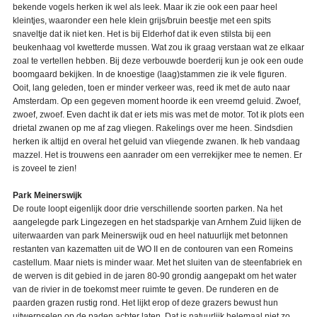
bekende vogels herken ik wel als leek. Maar ik zie ook een paar heel
kleintjes, waaronder een hele klein grijs/bruin beestje met een spits
snaveltje dat ik niet ken. Het is bij Elderhof dat ik even stilsta bij een
beukenhaag vol kwetterde mussen. Wat zou ik graag verstaan wat ze elkaar
zoal te vertellen hebben. Bij deze verbouwde boerderij kun je ook een oude
boomgaard bekijken. In de knoestige (laag)stammen zie ik vele figuren.
Ooit, lang geleden, toen er minder verkeer was, reed ik met de auto naar
Amsterdam. Op een gegeven moment hoorde ik een vreemd geluid. Zwoef,
zwoef, zwoef. Even dacht ik dat er iets mis was met de motor. Tot ik plots een
drietal zwanen op me af zag vliegen. Rakelings over me heen. Sindsdien
herken ik altijd en overal het geluid van vliegende zwanen. Ik heb vandaag
mazzel. Het is trouwens een aanrader om een verrekijker mee te nemen. Er
is zoveel te zien!
Park Meinerswijk
De route loopt eigenlijk door drie verschillende soorten parken. Na het
aangelegde park Lingezegen en het stadsparkje van Arnhem Zuid lijken de
uiterwaarden van park Meinerswijk oud en heel natuurlijk met betonnen
restanten van kazematten uit de WO II en de contouren van een Romeins
castellum. Maar niets is minder waar. Met het sluiten van de steenfabriek en
de werven is dit gebied in de jaren 80-90 grondig aangepakt om het water
van de rivier in de toekomst meer ruimte te geven. De runderen en de
paarden grazen rustig rond. Het lijkt erop of deze grazers bewust hun
uitwerpselen op de paden achter laten. Dat is natuurlijk helemaal niet zo.