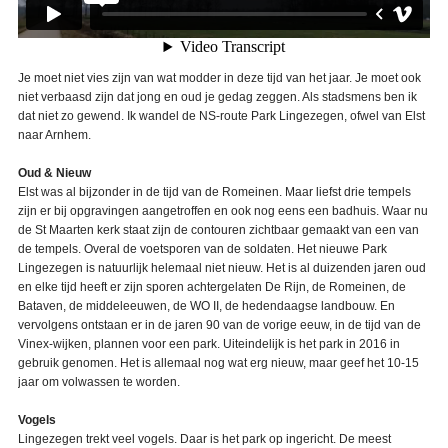
Je moet niet vies zijn van wat modder in deze tijd van het jaar. Je moet ook
niet verbaasd zijn dat jong en oud je gedag zeggen. Als stadsmens ben ik
dat niet zo gewend. Ik wandel de NS-route Park Lingezegen, ofwel van Elst
naar Arnhem.
Oud & Nieuw
Elst was al bijzonder in de tijd van de Romeinen. Maar liefst drie tempels
zijn er bij opgravingen aangetroffen en ook nog eens een badhuis. Waar nu
de St Maarten kerk staat zijn de contouren zichtbaar gemaakt van een van
de tempels. Overal de voetsporen van de soldaten. Het nieuwe Park
Lingezegen is natuurlijk helemaal niet nieuw. Het is al duizenden jaren oud
en elke tijd heeft er zijn sporen achtergelaten De Rijn, de Romeinen, de
Bataven, de middeleeuwen, de WO II, de hedendaagse landbouw. En
vervolgens ontstaan er in de jaren 90 van de vorige eeuw, in de tijd van de
Vinex-wijken, plannen voor een park. Uiteindelijk is het park in 2016 in
gebruik genomen. Het is allemaal nog wat erg nieuw, maar geef het 10-15
jaar om volwassen te worden.
Vogels
Lingezegen trekt veel vogels. Daar is het park op ingericht. De meest